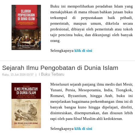
Buku ini memperlihatkan peradaban Islam yang
menakjubkan di mana ribuan bahkan jutaan buku
terkumpul di perpustakaan baik pribadi,
pemerintah, maupun umum, dikelola secara
profesional, dibiayai oleh pemerintah atau tokoh
tajir pencinta buku, dan dikunjungi oleh banyak
orang.
Selengkapnya
klik di sini
Sejarah Ilmu Pengobatan di Dunia Islam
Buku Terbaru
Rabu, 15 Juli 2026 03:57
Menelusuri sejarah panjang ilmu medis dari Mesir,
Yunani, Persia, Mesopotamia, India, Tiongkok,
Romawi, Byzantium, hingga Arab, buku ini
menjelaskan bagaimana perkembangan ilmu ini di
banyak bangsa kuno hingga dipelajari, diteliti,
disintesiskan, disempurnakan, dan disusun lebih
rapi oleh para filsuf Muslim ahli kedokteran.
Selengkapnya
klik di sini