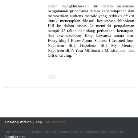
Green mengkhususkan diri dalam membahas
pengalaman pribadinya dalam kepemimpinan dan
memberikan audiens metode yang terbukti efektif
untuk menerapkan filosofi kesuksesan Napoleon
Hill ke dalam bisnis. Ia memiliki pengalaman
hampir 45 tahun di bidang perbankan, keuangan,
dan kewirausahaan. Karya-karyanya antara lain:
Everything I Know About Success I Learned from
Napoleon Hill, Napoleon Hill My Mentor,
Napoleon Hill’s Your Millionaire Mindset, dan The
Gift of Giving.
Desktop Version
|
Top
|
You are here:
Hak Cipta © 2026 Pustaka Alvabet. Dilindungi oleh Undang-undang Designed by
JoomlArt.com
.