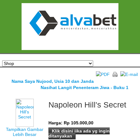
Nama Saya Nujood, Usia 10 dan Janda
Nasihat Langit Penenteram Jiwa - Buku 1
Napoleon Hill's Secret
Harga:
Rp 105.000,00
Tampilkan Gambar
Klik disini jika ada yg ingin
Lebih Besar
ditanyakan