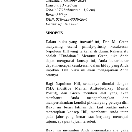
Cetakan: I, Oktober 2024
Ukuran: 13 x 20 cm
Tebal: 376 halaman (+ 1,9 cm)
Berat: 390 gr
ISBN: 978-623-8036-26-4
Harga: Rp. 105.000
SINOPSIS
Dalam buku yang inovatif ini, Don M. Green
menyaring esensi prinsip-prinsip kesuksesan
Napoleon Hill yang terkenal di dunia. Rahasia itu
adalah “Tindakan.” Menurut Green, jika Anda
dapat menguasai konsep ini, Anda benar-benar
dapat mencapai kesuksesan dalam hidup yang Anda
impikan. Dan buku ini akan mengajarkan Anda
caranya.
Bagi Napoleon Hill, semuanya dimulai dengan
PMA (Positive Mental Attitude/Sikap Mental
Positif), dan Green memberi alat yang akan
membantu Anda mengembangkan dan
mempertahankan kondisi pikiran yang percaya diri.
Buku ini berisi latihan dan kiat praktis untuk
menerapkan konsep Hill, membantu Anda tetap
pada jalur yang benar saat berjuang mencapai
tujuan, apa pun tujuan tersebut.
Buku ini menuntun Anda menemukan apa yang