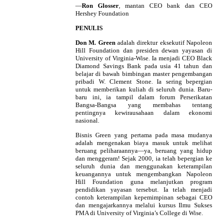
—
Ron Glosser
, mantan CEO bank dan CEO
Hershey Foundation
PENULIS
Don M. Green
adalah direktur eksekutif Napoleon
Hill Foundation dan presiden dewan yayasan di
University of Virginia-Wise. Ia menjadi CEO Black
Diamond Savings Bank pada usia 41 tahun dan
belajar di bawah bimbingan master pengembangan
pribadi W. Clement Stone. Ia sering bepergian
untuk memberikan kuliah di seluruh dunia. Baru-
baru ini, ia tampil dalam forum Perserikatan
Bangsa-Bangsa yang membahas tentang
pentingnya kewirausahaan dalam ekonomi
nasional.
Bisnis Green yang pertama pada masa mudanya
adalah mengenakan biaya masuk untuk melihat
beruang peliharaannya—ya, beruang yang hidup
dan menggeram! Sejak 2000, ia telah bepergian ke
seluruh dunia dan menggunakan keterampilan
keuangannya untuk mengembangkan Napoleon
Hill Foundation guna melanjutkan program
pendidikan yayasan tersebut. Ia telah menjadi
contoh keterampilan kepemimpinan sebagai CEO
dan mengajarkannya melalui kursus Ilmu Sukses
PMA di University of Virginia’s College di Wise.