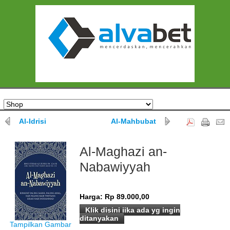
Al-Idrisi
Al-Mahbubat
Al-Maghazi an-
Nabawiyyah
Harga:
Rp 89.000,00
Klik disini jika ada yg ingin
ditanyakan
Tampilkan Gambar