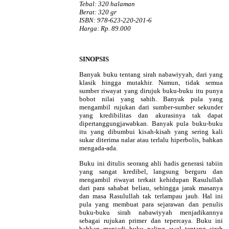
Tebal: 320 halaman
Berat: 320 gr
ISBN: 978-623-220-201-6
Harga: Rp. 89.000
SINOPSIS
Banyak buku tentang sirah nabawiyyah, dari yang
klasik hingga mutakhir. Namun, tidak semua
sumber riwayat yang dirujuk buku-buku itu punya
bobot nilai yang sahih. Banyak pula yang
mengambil rujukan dari sumber-sumber sekunder
yang kredibilitas dan akurasinya tak dapat
dipertanggungjawabkan. Banyak pula buku-buku
itu yang dibumbui kisah-kisah yang sering kali
sukar diterima nalar atau terlalu hiperbolis, bahkan
mengada-ada.
Buku ini ditulis seorang ahli hadis generasi tabiin
yang sangat kredibel, langsung berguru dan
mengambil riwayat terkait kehidupan Rasulullah
dari para sahabat beliau, sehingga jarak masanya
dan masa Rasulullah tak terlampau jauh. Hal ini
pula yang membuat para sejarawan dan penulis
buku-buku sirah nabawiyyah menjadikannya
sebagai rujukan primer dan tepercaya. Buku ini
bahkan menjadi buku paling awal tentang sirah