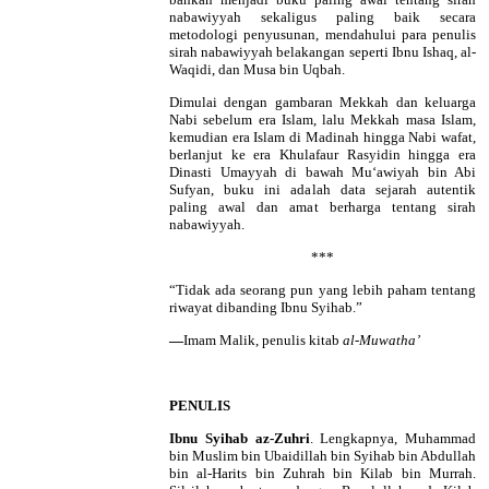
nabawiyyah sekaligus paling baik secara
metodologi penyusunan, mendahului para penulis
sirah nabawiyyah belakangan seperti Ibnu Ishaq, al-
Waqidi, dan Musa bin Uqbah.
Dimulai dengan gambaran Mekkah dan keluarga
Nabi sebelum era Islam, lalu Mekkah masa Islam,
kemudian era Islam di Madinah hingga Nabi wafat,
berlanjut ke era Khulafaur Rasyidin hingga era
Dinasti Umayyah di bawah Mu‘awiyah bin Abi
Sufyan, buku ini adalah data sejarah autentik
paling awal dan amat berharga tentang sirah
nabawiyyah.
***
“Tidak ada seorang pun yang lebih paham tentang
riwayat dibanding Ibnu Syihab.”
—
Imam Malik, penulis kitab
al-Muwatha’
PENULIS
Ibnu Syihab az-Zuhri
. Lengkapnya, Muhammad
bin Muslim bin Ubaidillah bin Syihab bin Abdullah
bin al-Harits bin Zuhrah bin Kilab bin Murrah.