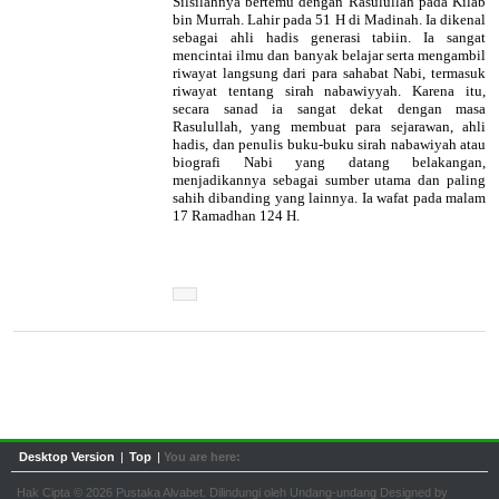
Silsilahnya bertemu dengan Rasulullah pada Kilab
bin Murrah. Lahir pada 51 H di Madinah. Ia dikenal
sebagai ahli hadis generasi tabiin. Ia sangat
mencintai ilmu dan banyak belajar serta mengambil
riwayat langsung dari para sahabat Nabi, termasuk
riwayat tentang sirah nabawiyyah. Karena itu,
secara sanad ia sangat dekat dengan masa
Rasulullah, yang membuat para sejarawan, ahli
hadis, dan penulis buku-buku sirah nabawiyah atau
biografi Nabi yang datang belakangan,
menjadikannya sebagai sumber utama dan paling
sahih dibanding yang lainnya. Ia wafat pada malam
17 Ramadhan 124 H.
Desktop Version
|
Top
|
You are here:
Hak Cipta © 2026 Pustaka Alvabet. Dilindungi oleh Undang-undang Designed by