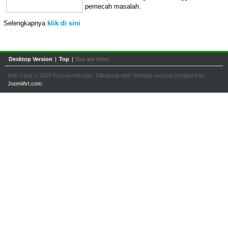
pemecah masalah.
Selengkapnya
klik di sini
Desktop Version
|
Top
|
You are here:
Hak Cipta © 2026 Pustaka Alvabet. Dilindungi oleh Undang-undang Designed by
JoomlArt.com
.