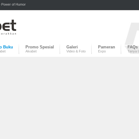
 Power of Humor
fo Buku
Promo Spesial
Galeri
Pameran
FAQs
abet
Alvabet
Video & Foto
Expo
Tanya