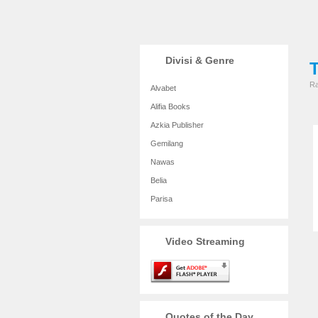
Divisi & Genre
Ra
Alvabet
Alifia Books
Azkia Publisher
Gemilang
Nawas
Belia
Parisa
Video Streaming
Quotes of the Day