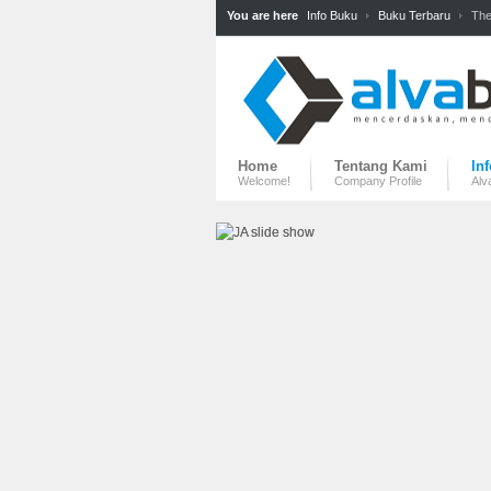
You are here
Info Buku
Buku Terbaru
The
Home
Tentang Kami
In
Welcome!
Company Profile
Alv