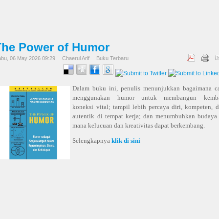
The Power of Humor
bu, 06 May 2026 09:29
Chaerul Arif
Buku Terbaru
Dalam buku ini, penulis menunjukkan bagaimana c
menggunakan humor untuk membangun kemba
koneksi vital; tampil lebih percaya diri, kompeten, 
autentik di tempat kerja; dan menumbuhkan budaya
mana kelucuan dan kreativitas dapat berkembang.
Selengkapnya
klik di sini