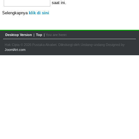
saat ini.
Selengkapnya
klik di sini
Desktop Version
|
Top
|
You are here:
Hak Cipta © 2026 Pustaka Alvabet. Dilindungi oleh Undang-undang Designed by
JoomlArt.com
.